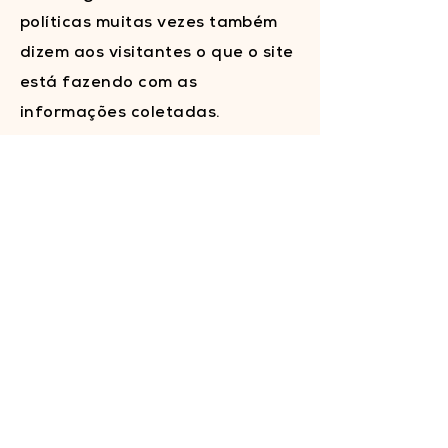
políticas muitas vezes também
dizem aos visitantes o que o site
está fazendo com as
informações coletadas.
É importante observar que
serviços de terceiros que
aplicam cookies ou usam outras
tecnologias de rastreamento
através dos serviços do Wix
podem ter suas próprias
políticas de coleta e
armazenamento de
informações. Como esses são
serviços externos, essas práticas